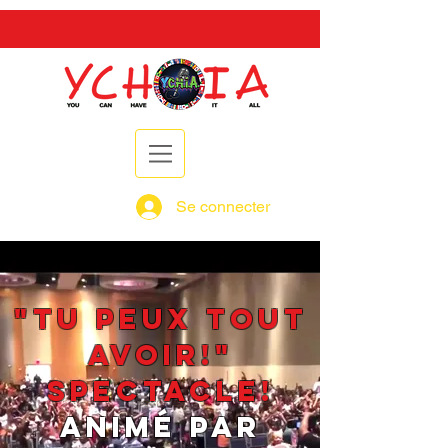
Se connecter
"Tu peux tout
avoir!"
Spectacle!
Animé par