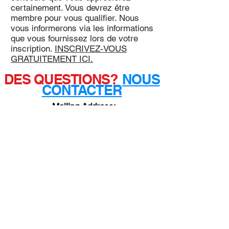
certainement. Vous devrez être
membre pour vous qualifier. Nous
vous informerons via les informations
que vous fournissez lors de votre
inscription.
INSCRIVEZ-VOUS
GRATUITEMENT ICI.
DES QUESTIONS?
NOUS
CONTACTER
Mailing Address:
3050 FIVE FORKS TRICKUM
RD. SW
Ste D #481
Lilburn, GA 30047
PRIVACY
POLICY
TERMS