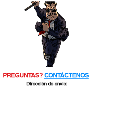
PREGUNTAS?
CONTÁCTENOS
Dirección de envio:
3050 CINCO TENEDORES
TRICKUM RD. SUDOESTE
Ste D #481
Lilburn, GA 30047
POLÍTICA