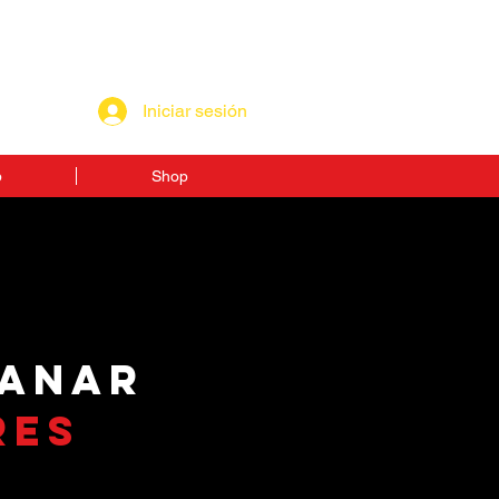
Iniciar sesión
p
Shop
GANAR
RES